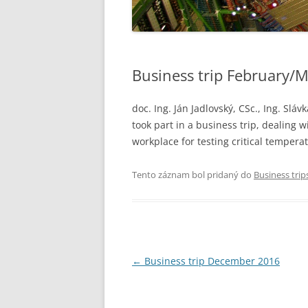
Business trip February/
doc. Ing. Ján Jadlovský, CSc., Ing. Slá
took part in a business trip, dealing 
workplace for testing critical temperat
Tento záznam bol pridaný do
Business trip
Navigácia
←
Business trip December 2016
článkami