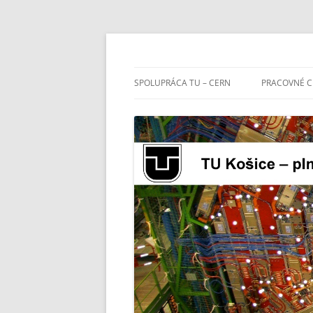
TU Košice – plný č
SPOLUPRÁCA TU – CERN
PRACOVNÉ C