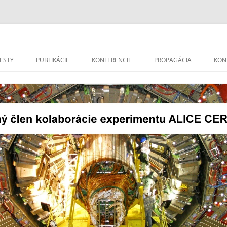
len kolaborácie experimentu ALICE 
Preskočiť
na
ESTY
PUBLIKÁCIE
KONFERENCIE
PROPAGÁCIA
KON
obsah