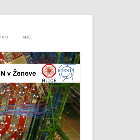
CERN v Ženeve
TAKT
ALICE