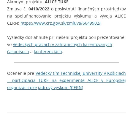
Akronym projektu:
ALICE TUKE
Zmluva č.
0410/2022
o poskytnutí finančných prostriedkov
na spolufinancovanie projektu výskumu a vývoja ALICE
CERN:
https://www.crz.gov.sk/zmluva/6649902/
Výsledky dosiahnuté pri riešení projektu boli prezentované
vo
Vedeckých prácach v zahraničných karentovaných
časopisoch
a
konferenciách
.
Ocenenie pre
Vedecký tím Technickej univerzity v Košiciach
– participácia TUKE na experimente ALICE v Európskej
organizácii pre jadrový výskum (CERN)