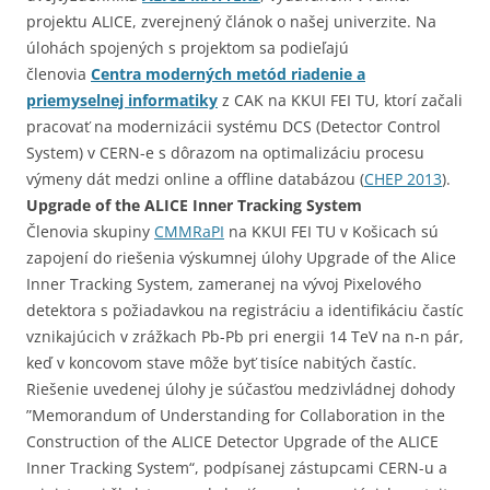
projektu ALICE, zverejnený článok o našej univerzite. Na
úlohách spojených s projektom sa podieľajú
členovia
Centra moderných metód riadenie a
priemyselnej informatiky
z CAK na KKUI FEI TU, ktorí začali
pracovať na modernizácii systému DCS (Detector Control
System) v CERN-e s dôrazom na optimalizáciu procesu
výmeny dát medzi online a offline databázou (
CHEP 2013
).
Upgrade of the ALICE Inner Tracking System
Členovia skupiny
CMMRaPI
na KKUI FEI TU v Košicach sú
zapojení do riešenia výskumnej úlohy Upgrade of the Alice
Inner Tracking System, zameranej na vývoj Pixelového
detektora s požiadavkou na registráciu a identifikáciu častíc
vznikajúcich v zrážkach Pb-Pb pri energii 14 TeV na n-n pár,
keď v koncovom stave môže byť tisíce nabitých častíc.
Riešenie uvedenej úlohy je súčasťou medzivládnej dohody
”Memorandum of Understanding for Collaboration in the
Construction of the ALICE Detector Upgrade of the ALICE
Inner Tracking System“, podpísanej zástupcami CERN-u a