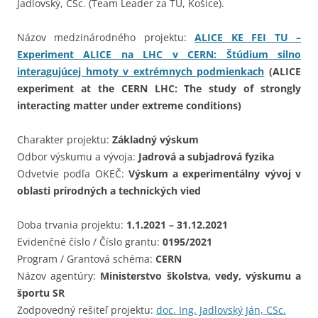
Jadlovský, CSc. (Team Leader za TU, Košice).
Názov medzinárodného projektu:
ALICE KE FEI TU –
Experiment ALICE na LHC v CERN: Štúdium silno
interagujúcej hmoty v extrémnych podmienkach
(ALICE
experiment at the CERN LHC: The study of strongly
interacting matter under extreme conditions)
Charakter projektu:
Základný výskum
Odbor výskumu a vývoja:
Jadrová a subjadrová fyzika
Odvetvie podľa OKEČ:
Výskum a experimentálny vývoj v
oblasti prírodných a technických vied
Doba trvania projektu:
1.1.2021 – 31.12.2021
Evidenčné číslo / Číslo grantu:
0195/2021
Program / Grantová schéma:
CERN
Názov agentúry:
Ministerstvo školstva, vedy, výskumu a
športu SR
Zodpovedný rešiteľ projektu:
doc. Ing. Jadlovský Ján, CSc.