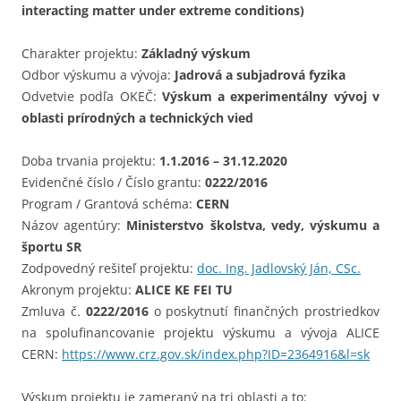
interacting matter under extreme conditions)
Charakter projektu:
Základný výskum
Odbor výskumu a vývoja:
Jadrová a subjadrová fyzika
Odvetvie podľa OKEČ:
Výskum a experimentálny vývoj v
oblasti prírodných a technických vied
Doba trvania projektu:
1.1.2016 – 31.12.2020
Evidenčné číslo / Číslo grantu:
0222/2016
Program / Grantová schéma:
CERN
Názov agentúry:
Ministerstvo školstva, vedy, výskumu a
športu SR
Zodpovedný rešiteľ projektu:
doc. Ing. Jadlovský Ján, CSc.
Akronym projektu:
ALICE KE FEI TU
Zmluva č.
0222/2016
o poskytnutí finančných prostriedkov
na spolufinancovanie projektu výskumu a vývoja ALICE
CERN:
https://www.crz.gov.sk/index.php?ID=2364916&l=sk
Výskum projektu je zameraný na tri oblasti a to: