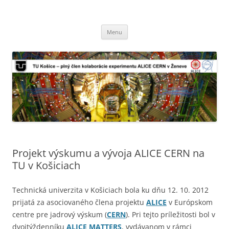
TU Košice – plný člen kolaborácie
Preskočiť
experimentu ALICE CERN v Ženeve
Menu
na
obsah
Projekt výskumu a vývoja ALICE CERN na
TU v Košiciach
Technická univerzita v Košiciach bola ku dňu 12. 10. 2012
prijatá za asociovaného člena projektu
ALICE
v Európskom
centre pre jadrový výskum (
CERN
). Pri tejto príležitosti bol v
dvojtýždenníku
ALICE MATTERS
, vydávanom v rámci