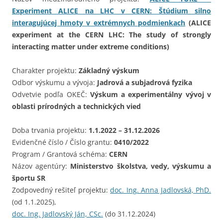
Experiment ALICE na LHC v CERN: Štúdium silno
interagujúcej hmoty v extrémnych podmienkach
(ALICE
experiment at the CERN LHC: The study of strongly
interacting matter under extreme conditions)
Charakter projektu:
Základný výskum
Odbor výskumu a vývoja:
Jadrová a subjadrová fyzika
Odvetvie podľa OKEČ:
Výskum a experimentálny vývoj v
oblasti prírodných a technických vied
Doba trvania projektu:
1.1.2022 – 31.12.2026
Evidenčné číslo / Číslo grantu:
0410/2022
Program / Grantová schéma:
CERN
Názov agentúry:
Ministerstvo školstva, vedy, výskumu a
športu SR
Zodpovedný rešiteľ projektu:
doc. Ing. Anna Jadlovská, PhD.
(od 1.1.2025),
doc. Ing. Jadlovský Ján, CSc.
(do 31.12.2024)