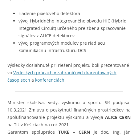
riadenie pixelového detektora
vývoj Hybridného integrovaného obvodu HIC (Hybrid
Integrated Circuit) určeného pre zber a spracovanie
signálov z ALICE detektorov
vývoj programových modulov pre riadiacu
komunikačnú infraštruktúru DCS
Výsledky dosiahnuté pri riešení projektu boli prezentované
vo
Vedeckých prácach v zahraničných karentovaných
časopisoch
a
konferenciách
.
Minister školstva, vedy, výskumu a športu SR podpísal
10.3.2021 Zmluvu o poskytnutí finančných prostriedkov na
spolufinancovanie projektu výskumu a vývoja
ALICE
CERN
na TU v Košiciach na rok 2021.
Garantom spolupráce
TUKE – CERN
je doc. Ing. Ján