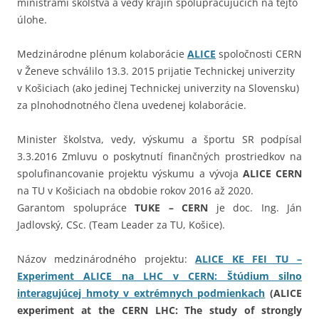
ministrami školstva a vedy krajín spolupracujúcich na tejto
úlohe.
Medzinárodne plénum kolaborácie
ALICE
spoločnosti CERN
v Ženeve schválilo 13.3. 2015 prijatie Technickej univerzity
v Košiciach (ako jedinej Technickej univerzity na Slovensku)
za plnohodnotného člena uvedenej kolaborácie.
Minister školstva, vedy, výskumu a športu SR podpísal
3.3.2016 Zmluvu o poskytnutí finančných prostriedkov na
spolufinancovanie projektu výskumu a vývoja
ALICE
CERN
na TU v Košiciach na obdobie rokov 2016 až 2020.
Garantom spolupráce
TUKE – CERN
je doc. Ing. Ján
Jadlovský, CSc. (Team Leader za TU, Košice).
Názov medzinárodného projektu:
ALICE KE FEI TU –
Experiment ALICE na LHC v CERN: Štúdium silno
interagujúcej hmoty v extrémnych podmienkach
(ALICE
experiment at the CERN LHC: The study of strongly