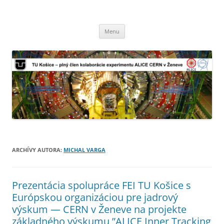
TU Košice – plný člen kolaborácie
Preskočiť
experimentu ALICE CERN v Ženeve
Menu
na
obsah
ARCHÍVY AUTORA:
MICHAL VARGA
Prezentácia spolupráce FEI TU Košice s
Európskou organizáciou pre jadrový
výskum — CERN v Ženeve na projekte
základného výskumu ”ALICE Inner Tracking