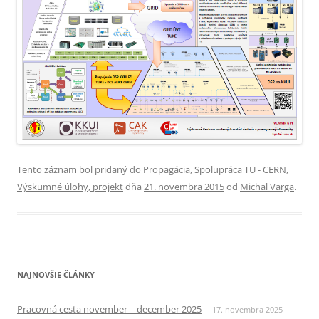
Tento záznam bol pridaný do
Propagácia
,
Spolupráca TU - CERN
,
Výskumné úlohy, projekt
dňa
21. novembra 2015
od
Michal Varga
.
NAJNOVŠIE ČLÁNKY
Pracovná cesta november – december 2025
17. novembra 2025