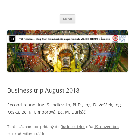
TU Košice – plný člen kolaborácie
Preskočiť
experimentu ALICE CERN v Ženeve
Menu
na
obsah
Business trip August 2018
Second round: Ing. S. Jadlovská, PhD., Ing. D. Vošček, Ing. L.
Koska, Bc. K. Cimborová, Bc. M. Durkáč
Tento záznam bol pridaný do
Business trips
dňa
19. novembra
2019
od
Milan Tkáčik
.