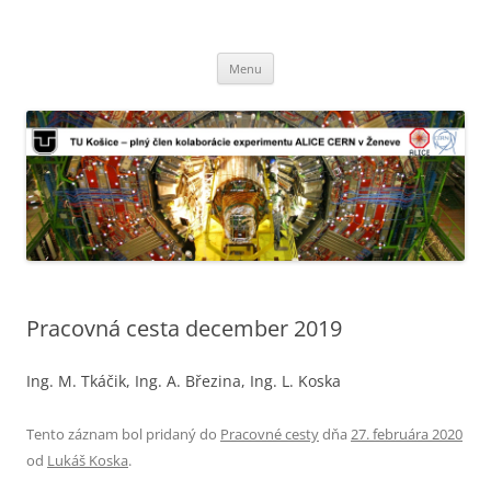
TU Košice – plný člen kolaborácie
Preskočiť
experimentu ALICE CERN v Ženeve
Menu
na
obsah
Pracovná cesta december 2019
Ing. M. Tkáčik, Ing. A. Březina, Ing. L. Koska
Tento záznam bol pridaný do
Pracovné cesty
dňa
27. februára 2020
od
Lukáš Koska
.