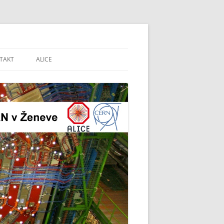
CERN v Ženeve
TAKT
ALICE