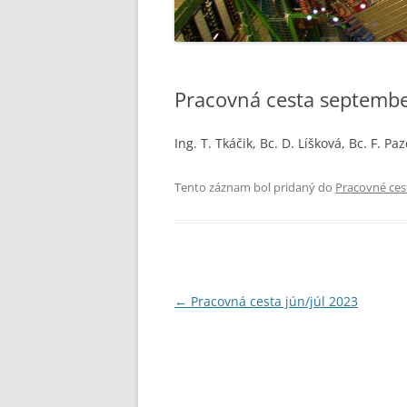
Pracovná cesta septemb
Ing. T. Tkáčik, Bc. D. Líšková, Bc. F. Pa
Tento záznam bol pridaný do
Pracovné ces
Navigácia
←
Pracovná cesta jún/júl 2023
článkami