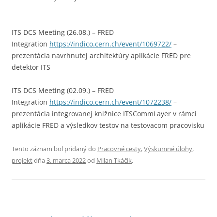
ITS DCS Meeting (26.08.) – FRED
Integration
https://indico.cern.ch/event/1069722/
–
prezentácia navrhnutej architektúry aplikácie FRED pre
detektor ITS
ITS DCS Meeting (02.09.) – FRED
Integration
https://indico.cern.ch/event/1072238/
–
prezentácia integrovanej knižnice ITSCommLayer v rámci
aplikácie FRED a výsledkov testov na testovacom pracovisku
Tento záznam bol pridaný do
Pracovné cesty
,
Výskumné úlohy,
projekt
dňa
3. marca 2022
od
Milan Tkáčik
.