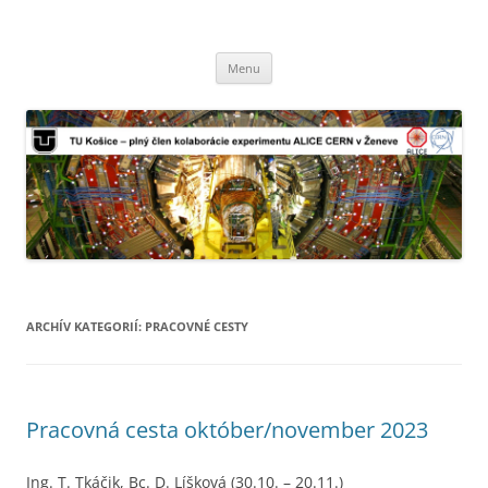
TU Košice – plný člen kolaborácie
Preskočiť
experimentu ALICE CERN v Ženeve
Menu
na
obsah
ARCHÍV KATEGORIÍ:
PRACOVNÉ CESTY
Pracovná cesta október/november 2023
Ing. T. Tkáčik, Bc. D. Líšková (30.10. – 20.11.)