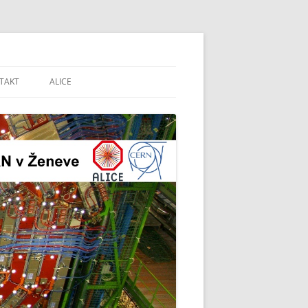
CERN v Ženeve
TAKT
ALICE