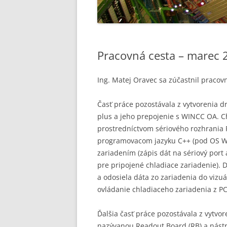
Pracovná cesta – marec 
Ing. Matej Oravec sa zúčastnil pracov
Časť práce pozostávala z vytvorenia d
plus a jeho prepojenie s WINCC OA. Ch
prostredníctvom sériového rozhrania R
programovacom jazyku C++ (pod OS W
zariadením (zápis dát na sériový port
pre pripojené chladiace zariadenie). 
a odosiela dáta zo zariadenia do vizuá
ovládanie chladiaceho zariadenia z PC
Ďalšia časť práce pozostávala z vytvo
nazývanou Readout Board (RB) a nást