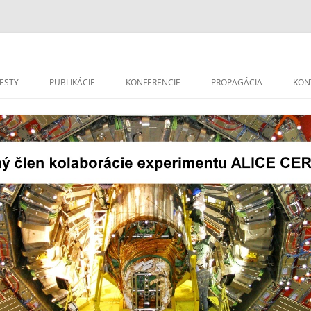
len kolaborácie experimentu ALICE 
Preskočiť
na
ESTY
PUBLIKÁCIE
KONFERENCIE
PROPAGÁCIA
KON
obsah