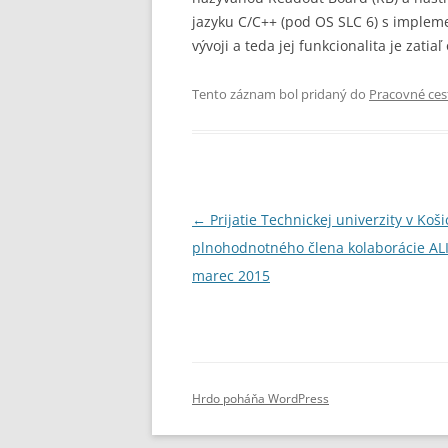
jazyku C/C++ (pod OS SLC 6) s impleme
vývoji a teda jej funkcionalita je zati
Tento záznam bol pridaný do
Pracovné ces
Navigácia
←
Prijatie Technickej univerzity v Koši
článkami
plnohodnotného člena kolaborácie AL
marec 2015
Hrdo poháňa WordPress