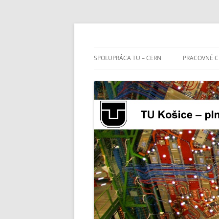
TU Košice – plný č
SPOLUPRÁCA TU – CERN
PRACOVNÉ C