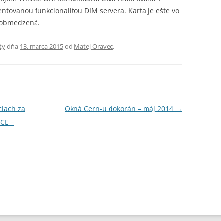
ntovanou funkcionalitou DIM servera. Karta je ešte vo
aľ obmedzená.
ty
dňa
13. marca 2015
od
Matej Oravec
.
ciach za
Okná Cern-u dokorán – máj 2014
→
ICE –