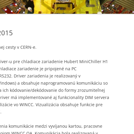
2015
nej cesty v CERN-e.
river-u pre chladiace zariadenie Hubert MiniChiller H1
ladiace zariadenie je pripojené na PC
S232. Driver zariadenia je realizovaný v
indows) a obsahuje naprogramovanú komunikáciu so
 a ich kódovanie/dekódovanie do formy zrozumiteľnej
Driver má implementované aj funkcionality DIM servera
lizácie vo WINCC. Vizualizácia obsahuje funkcie pre
.
renia komunikácie medzi vyvíjanou kartou, pracovne
rojom WINCC OA. Komunikácia bola realizovaná v