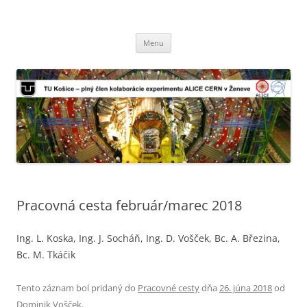
TU Košice – plný člen kolaborácie
Preskočiť
experimentu ALICE CERN v Ženeve
Menu
na
obsah
Pracovná cesta február/marec 2018
Ing. L. Koska, Ing. J. Socháň, Ing. D. Vošček, Bc. A. Březina,
Bc. M. Tkáčik
Tento záznam bol pridaný do
Pracovné cesty
dňa
26. júna 2018
od
Dominik Vošček
.