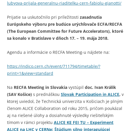
lubyova-prijala-generalnu-riaditelku-cern-fabiolu-gianotti/
Prijatie sa uskutočnilo pri príležitosti
zasadnutia
Európskeho výboru pre budúce urýchľovače ECFA/RECFA
(The European Committee for Future Accelerators), ktoré
sa konalo v Bratislave v dňoch 17. – 19. mája 2018.
Agendu a informácie o RECFA Meeting-u nájdete na:
https://indico.cern.ch/event/711794/timetable/?
print=1&view=standard
Na
RECFA Meeting in Slovakia
vystúpil
doc. Ivan Králik
(SAV Košice)
s prednáškou
Slovak Participation in ALICE
,
v
ktorej uviedol, že Technická univerzita v Košiciach je plným
členom ALICE Collaboration od roku 2015, pričom poukázal
aj na riešené úlohy a dosiahnuté výsledky riešiteľským
tímom v rámci projektu
ALICE KE FEI TU – Experiment
ALICE na LHC v CERNe: Štúdium silno interagujúcej