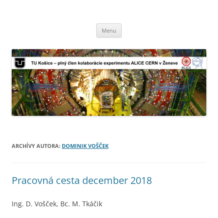
TU Košice – plný člen kolaborácie
Preskočiť
experimentu ALICE CERN v Ženeve
Menu
na
obsah
ARCHÍVY AUTORA:
DOMINIK VOŠČEK
Pracovná cesta december 2018
Ing. D. Vošček, Bc. M. Tkáčik