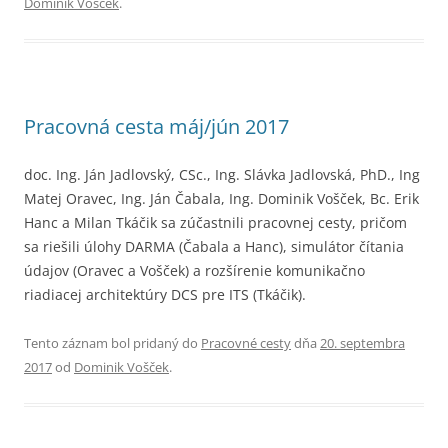
Dominik Vošček
.
Pracovná cesta máj/jún 2017
doc. Ing. Ján Jadlovský, CSc., Ing. Slávka Jadlovská, PhD., Ing
Matej Oravec, Ing. Ján Čabala, Ing. Dominik Vošček, Bc. Erik
Hanc a Milan Tkáčik sa zúčastnili pracovnej cesty, pričom
sa riešili úlohy DARMA (Čabala a Hanc), simulátor čítania
údajov (Oravec a Vošček) a rozšírenie komunikačno
riadiacej architektúry DCS pre ITS (Tkáčik).
Tento záznam bol pridaný do
Pracovné cesty
dňa
20. septembra
2017
od
Dominik Vošček
.