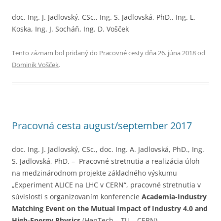
doc. Ing. J. Jadlovský, CSc., Ing. S. Jadlovská, PhD., Ing. L.
Koska, Ing. J. Socháň, Ing. D. Vošček
Tento záznam bol pridaný do
Pracovné cesty
dňa
26. júna 2018
od
Dominik Vošček
.
Pracovná cesta august/september 2017
doc. Ing. J. Jadlovský, CSc., doc. Ing. A. Jadlovská, PhD., Ing.
S. Jadlovská, PhD. – Pracovné stretnutia a realizácia úloh
na medzinárodnom projekte základného výskumu
„Experiment ALICE na LHC v CERN“, pracovné stretnutia v
súvislosti s organizovaním konferencie
Academia-Industry
Matching Event on the Mutual Impact of Industry 4.0 and
High-Energy Physics
(HepTech – TU – CERN),