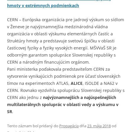
hmoty v extrémnych podmienkach
CERN – Európska organizácia pre jadrový výskum so sídlom
v Ženeve je najvýznamnejšia medzinárodná vládna
organizácia v oblasti výskumu elementárnych častíc a
štruktúry hmoty a predstavuje svetovú špičku v oblasti
časticovej fyziky a fyziky vysokých energií. MŠVVaŠ SR je
odborným garantom spolupráce Slovenskej republiky s
CERN a národným financujúcim orgánom.
Pani ministerka poďakovala predstaviteľom CERN za
vytvorenie vynikajúcich podmienok pre účasť slovenských
tímov na experimentoch ATLAS,
ALICE
, ISOLDE a NA62 v
CERN. Rovnako vyzdvihla spoluprácu Slovenskej republiky s
CERN ako jednu z
najvýznamnejších a najúspešnejších
multilaterálnych spoluprác v oblasti vedy a výskumu v
SR
.
Tento záznam bol pridaný do
Propagácia
dňa
23. mája 2018
od