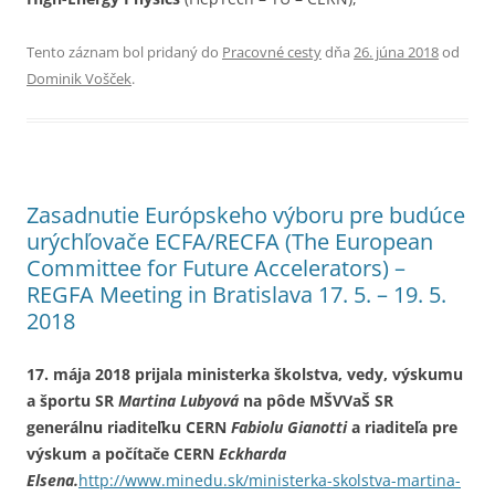
Tento záznam bol pridaný do
Pracovné cesty
dňa
26. júna 2018
od
Dominik Vošček
.
Zasadnutie Európskeho výboru pre budúce
urýchľovače ECFA/RECFA (The European
Committee for Future Accelerators) –
REGFA Meeting in Bratislava 17. 5. – 19. 5.
2018
17. mája 2018 prijala ministerka školstva, vedy, výskumu
a športu SR
Martina Lubyová
na pôde MŠVVaŠ SR
generálnu riaditeľku CERN
Fabiolu Gianotti
a riaditeľa pre
výskum a počítače CERN
Eckharda
Elsena.
http://www.minedu.sk/ministerka-skolstva-martina-