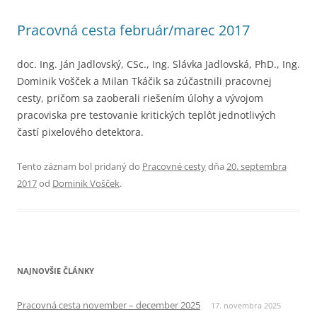
Pracovná cesta február/marec 2017
doc. Ing. Ján Jadlovský, CSc., Ing. Slávka Jadlovská, PhD., Ing.
Dominik Vošček a Milan Tkáčik sa zúčastnili pracovnej
cesty, pričom sa zaoberali riešením úlohy a vývojom
pracoviska pre testovanie kritických teplôt jednotlivých
častí pixelového detektora.
Tento záznam bol pridaný do
Pracovné cesty
dňa
20. septembra
2017
od
Dominik Vošček
.
NAJNOVŠIE ČLÁNKY
Pracovná cesta november – december 2025
17. novembra 2025