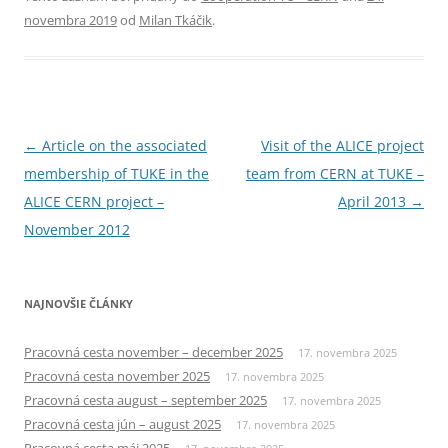
novembra 2019
od
Milan Tkáčik
.
Navigácia
←
Article on the associated
Visit of the ALICE project
článkami
membership of TUKE in the
team from CERN at TUKE –
ALICE CERN project –
April 2013
→
November 2012
NAJNOVŠIE ČLÁNKY
Pracovná cesta november – december 2025
17. novembra 2025
Pracovná cesta november 2025
17. novembra 2025
Pracovná cesta august – september 2025
17. novembra 2025
Pracovná cesta jún – august 2025
17. novembra 2025
Pracovná cesta máj 2025