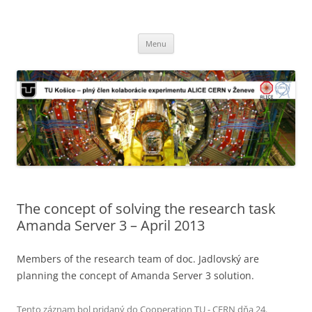
TU Košice – plný člen kolaborácie
Preskočiť
experimentu ALICE CERN v Ženeve
Menu
na
obsah
The concept of solving the research task
Amanda Server 3 – April 2013
Members of the research team of doc. Jadlovský are
planning the concept of Amanda Server 3 solution.
Tento záznam bol pridaný do
Cooperation TU - CERN
dňa
24.