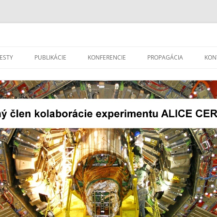
len kolaborácie experimentu ALICE 
Preskočiť
na
ESTY
PUBLIKÁCIE
KONFERENCIE
PROPAGÁCIA
KON
obsah