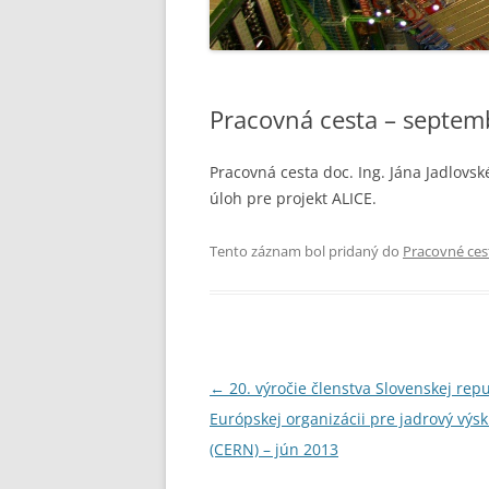
Pracovná cesta – septem
Pracovná cesta doc. Ing. Jána Jadlovs
úloh pre projekt ALICE.
Tento záznam bol pridaný do
Pracovné ces
Navigácia
←
20. výročie členstva Slovenskej repu
článkami
Európskej organizácii pre jadrový vý
(CERN) – jún 2013