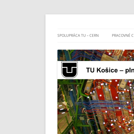
TU Košice – plný č
SPOLUPRÁCA TU – CERN
PRACOVNÉ C