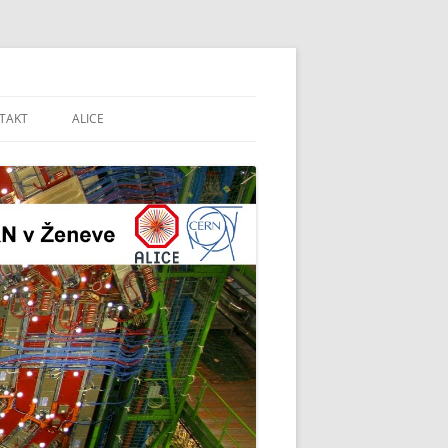
CERN v Ženeve
TAKT
ALICE