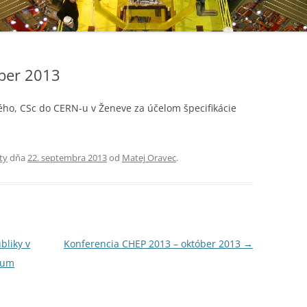
ber 2013
kého, CSc do CERN-u v Ženeve za účelom špecifikácie
ty
dňa
22. septembra 2013
od
Matej Oravec
.
bliky v
Konferencia CHEP 2013 – október 2013
→
skum