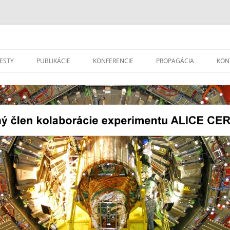
len kolaborácie experimentu ALICE 
Preskočiť
na
ESTY
PUBLIKÁCIE
KONFERENCIE
PROPAGÁCIA
KON
obsah