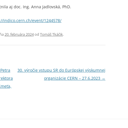
nila aj doc. Ing. Anna Jadlovská, PhD.
://indico.cern.ch/event/1244578/
ňa
20. februára 2024
od
Tomáš Tkáčik
.
 Petra
30. výročie vstupu SR do Európskej výskumnej
rektora
organizácie CERN – 27.6.2023
→
 Kmeťa,