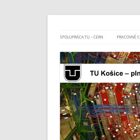
TU Košice – plný č
SPOLUPRÁCA TU – CERN
PRACOVNÉ C