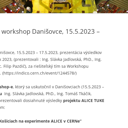
E workshop Danišovce, 15.5.2023 –
išovce, 15.5.2023 – 17.5.2023, prezentácia výsledkov
 2023, (prezentovali : Ing. Slávka Jadlovská, PhD., Ing.
. Filip Pazdič), za riešiteľský tím sa Workshopu
. (https://indico.cern.ch/event/1244578/)
shop-e
, ktorý sa uskutočnil v Danišovciach (15.5.2023 –
ímu
Ing. Slávka Jadlovská, PhD., Ing. Tomáš Tkáčik,
čprezentovali dosiahnuté výsledky
projektu ALICE TUKE
om:
v Košiciach na experimente ALICE v CERNe“