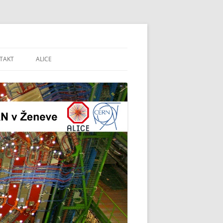
CERN v Ženeve
TAKT
ALICE