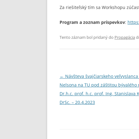
Za riešiteľský tím sa Workshopu zúčast
Program a zoznam príspevkov
:
https
Tento záznam bol pridaný do
Propagácia
d
Navigácia
←
Návšteva švajčiarskeho veľvyslanca
článkami
Nelsona na TU pod záštitou bývalého 
Dr.h.c. prof. h.c. prof. Ing. Stanislava
DrSc. – 20.4.2023